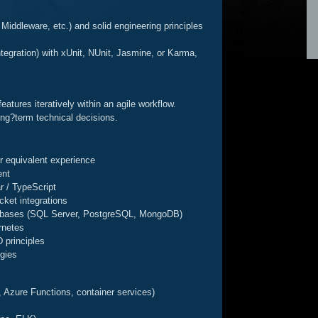
Middleware, etc.) and solid engineering principles
ntegration) with xUnit, NUnit, Jasmine, or Karma,
tures iteratively within an agile workflow.
ong?term technical decisions.
r equivalent experience
ent
r / TypeScript
ket integrations
atabases (SQL Server, PostgreSQL, MongoDB)
rnetes
 principles
egies
Azure Functions, container services)