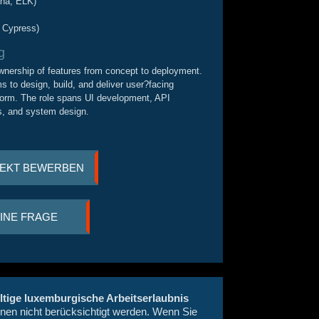
ana, ELK)
s
, Cypress)
g
nership of features from concept to deployment.
s to design, build, and deliver user
?
facing
tform. The role spans UI development, API
s, and system design.
REKT BEWERBEN
EINE FRAGE
ltige luxemburgische Arbeitserlaubnis
nnen nicht berücksichtigt werden. Wenn Sie