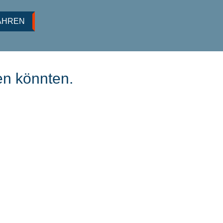
AHREN
en könnten.