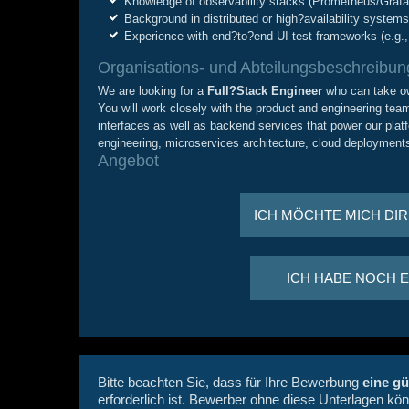
Knowledge of observability stacks (Prometheus/Graf
Background in distributed or high?availability system
Experience with end?to?end UI test frameworks (e.g.
Organisations- und Abteilungsbeschreibun
We are looking for a
Full
?
Stack Engineer
who can take ow
You will work closely with the product and engineering team
interfaces as well as backend services that power our pla
engineering, microservices architecture, cloud deployment
Angebot
ICH MÖCHTE MICH DI
ICH HABE NOCH 
Bitte beachten Sie, dass für Ihre Bewerbung
eine gü
erforderlich ist. Bewerber ohne diese Unterlagen kö