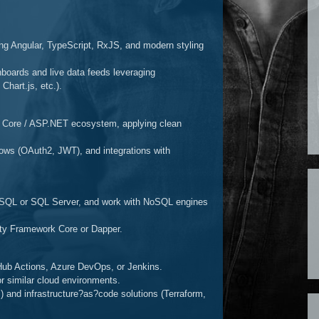
ng Angular, TypeScript, RxJS, and modern styling
oards and live data feeds leveraging
Chart.js, etc.).
T Core / ASP.NET ecosystem, applying clean
ows (OAuth2, JWT), and integrations with
eSQL or SQL Server, and work with NoSQL engines
tity Framework Core or Dapper.
tHub Actions, Azure DevOps, or Jenkins.
r similar cloud environments.
 and infrastructure
?
as
?
code solutions (Terraform,