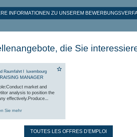
ERE INFORMATIONEN ZU UNSEREM BEWERBUNGSVERF
llenangebote, die Sie interessier
nd Raumfahrt
I
luxembourg
RAISING MANAGER
ole:Conduct market and
itor analysis to position the
y effectively.Produce...
en Sie mehr
TOUTES LES OFFRES D'EMPLOI