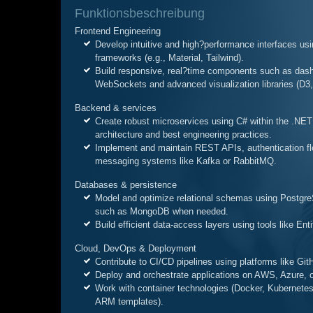
Funktionsbeschreibung
Frontend Engineering
Develop intuitive and high
?
performance interfaces usi
frameworks (e.g., Material, Tailwind).
Build responsive, real
?
time components such as dashb
WebSockets and advanced visualization libraries (D3, 
Backend & services
Create robust microservices using C# within the .NE
architecture and best engineering practices.
Implement and maintain REST APIs, authentication fl
messaging systems like Kafka or RabbitMQ.
Databases & persistence
Model and optimize
relational schemas using Postgr
such as MongoDB when needed.
Build efficient data-access layers using tools like En
Cloud, DevOps & Deployment
Contribute to CI/CD pipelines using platforms like Gi
Deploy and orchestrate applications on AWS, Azure, o
Work with container technologies (Docker, Kubernetes)
ARM templates).