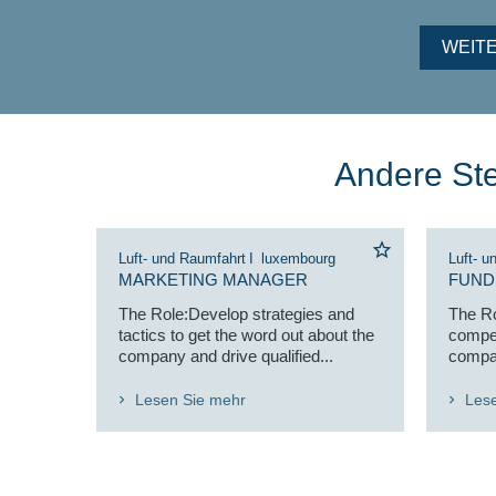
WEIT
Andere Ste
Luft- und Raumfahrt
I
luxembourg
Luft- u
MARKETING MANAGER
FUND
The Role:Develop strategies and
The R
tactics to get the word out about the
compet
company and drive qualified...
compan
Lesen Sie mehr
Les