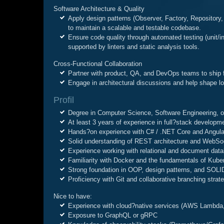
Software Architecture & Quality
Apply design patterns (Observer, Factory, Repository, 
to maintain a scalable and testable codebase.
Ensure code quality through automated testing (unit/i
supported by linters and static analysis tools.
Cross-Functional Collaboration
Partner with product, QA, and DevOps teams to ship fea
Engage in architectural discussions and help shape l
Profil
Degree in Computer Science, Software Engineering, o
At least 3 years of experience in full
?
stack developm
Hands
?
on experience with C# / .NET Core and Angula
Solid understanding of REST architecture and WebSoc
Experience working with relational and document d
Familiarity with Docker and the fundamentals of Kube
Strong foundation in OOP, design patterns, and SOLID
Proficiency with Git and collaborative branching strat
Nice to have:
Experience with cloud?native services (AWS Lambda, 
Exposure to GraphQL or gRPC