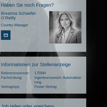
Haben Sie noch Fragen?
Breanna Schaefer-
O’Reilly
Country Manager
Informationen zur Stellenanzeige
Referenznummer:
175944
Fachrichtung:
Ingenieurswesen: Automatisie
rung
Vertragstyp:
Fester Vertrag
Job teilen oder speichern