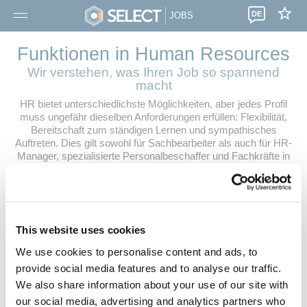
DE
JOBS
Funktionen in Human Resources
Wir verstehen, was Ihren Job so spannend
macht
HR bietet unterschiedlichste Möglichkeiten, aber jedes Profil
muss ungefähr dieselben Anforderungen erfüllen: Flexibilität,
Bereitschaft zum ständigen Lernen und sympathisches
Auftreten. Dies gilt sowohl für Sachbearbeiter als auch für HR-
Manager, spezialisierte Personalbeschaffer und Fachkräfte in
der Lohn- und Gehaltsabrechnung. Im HR-Bereich kennt sich
Select bestens aus. Wir freuen uns darauf, Ihre HR-Karriere
auf den richtigen Kurs zu bringen. Wir nehmen uns die Zeit,
Sie kennenzulernen und gemeinsam mit Ihnen einen Job zu
suchen, der 100 % zu Ihnen passt.
This website uses cookies
Haben Sie keinen passenden Job gefunden? Dann senden Sie
We use cookies to personalise content and ads, to
eine
Initiativbewerbung
, vereinbaren Sie einen Termin in einer
provide social media features and to analyse our traffic.
unserer
Niederlassungen
oder melden Sie sich für
Job-
Benachrichtigungen
an.
We also share information about your use of our site with
our social media, advertising and analytics partners who