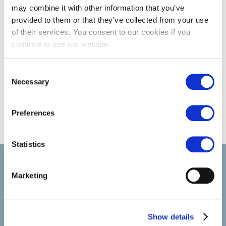
may combine it with other information that you’ve
provided to them or that they’ve collected from your use
of their services. You consent to our cookies if you
continue to use our website.
Consent
Necessary
Selection
Preferences
Statistics
Select führt Talente und Arbeitgeber zusammen. Neben dem
Anwerben von Talenten bieten wir ein komplettes Paket an
Marketing
HR-Services.
Show details