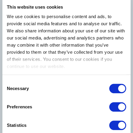
Vous êtes à la recherche d'un nouvel emploi ? Nos consultants
This website uses cookies
prendront le temps de faire votre connaissance et de trouver
We use cookies to personalise content and ads, to
un job de rêve correspondant à vos talents. Jetez d'ores et
déjà un œil à notre large offre. Nous avons des offres d'emploi
provide social media features and to analyse our traffic.
dans Luxembourg, qui s'adressent à des professionnels, entre
We also share information about your use of our site with
autres, dans les domaines suivants : HR, Legal, Finance, Sales
our social media, advertising and analytics partners who
& Office and Marketing & Communications.
may combine it with other information that you’ve
provided to them or that they’ve collected from your use
Spatial et Aérospatial
I
of their services. You consent to our cookies if you
FULL STACK ENGINEER
continue to use our website.
Frontend EngineeringDevelop intuitive and high?performance
interfaces using Angular, TypeScript,...
Consent
En savoir plus
Necessary
Selection
Médical, social et soins de santé
I
Luxembourg, Luxembourg
SENIOR FINANCIAL REPORTING ANALYST
Preferences
The RoleOwn and manage monthly closings in line with
Luxembourg GAAPPrepare and ensure the...
En savoir plus
Statistics