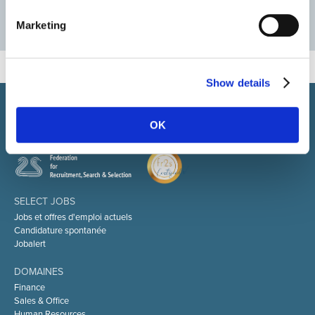
LARGE ÉVENTAIL D'OFFRES D'EMPLOI
Marketing
Show details
Select rapproche les talents et l’employeur. Outre le
recrutement de talents, nous vous proposons un package
OK
complet de services RH
SELECT JOBS
Jobs et offres d'emploi actuels
Candidature spontanée
Jobalert
DOMAINES
Finance
Sales & Office
Human Resources