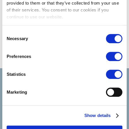
provided to them or that they’ve collected from your use
of their services. You consent to our cookies if you
continue to use our website.
Consent
Necessary
Selection
Preferences
Statistics
Select rapproche les talents et l’employeur. Outre le
recrutement de talents, nous vous proposons un package
complet de services RH
Marketing
Show details
SELECT JOBS
Jobs et offres d'emploi actuels
Candidature spontanée