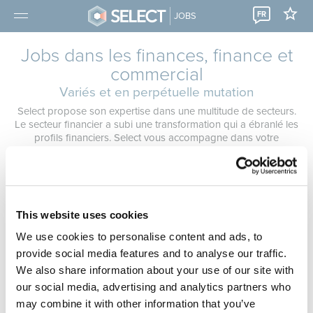
FR
JOBS
Jobs dans les finances, finance et
commercial
Variés et en perpétuelle mutation
Select propose son expertise dans une multitude de secteurs.
Le secteur financier a subi une transformation qui a ébranlé les
profils financiers. Select vous accompagne dans votre
recherche d'un job plein de défis dans le secteur bancaire et
des assurances, qui correspond à votre profil. Nous vous
aidons à faire le bon choix. Nos consultants prennent le temps
de faire votre connaissance personnellement afin que votre
futur travail soit en adéquation parfaite avec vos attentes.
This website uses cookies
Vous n'avez pas trouvé le bon job ?
Adressez-nous une
We use cookies to personalise content and ads, to
candidature spontanée
,
prenez rendez-vous dans l'une de nos
provide social media features and to analyse our traffic.
filiales
ou
inscrivez-vous à notre service « jobalert »
.
We also share information about your use of our site with
our social media, advertising and analytics partners who
may combine it with other information that you’ve