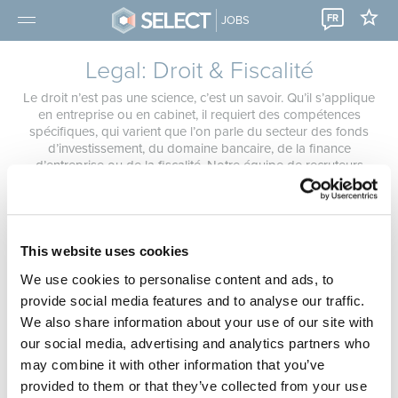
FR
JOBS
Legal: Droit & Fiscalité
Le droit n’est pas une science, c’est un savoir. Qu’il s’applique
en entreprise ou en cabinet, il requiert des compétences
spécifiques, qui varient que l’on parle du secteur des fonds
d’investissement, du domaine bancaire, de la finance
d’entreprise ou de la fiscalité. Notre équipe de recruteurs
spécialisés vous soutient dans votre recherche pour vous aider
à trouver la fonction et l’environnement de travail qui vous
conviendront le plus.
Vous n'avez pas trouvé le bon job ? Adressez-nous
une
This website uses cookies
candidature spontanée
, prenez rendez-vous dans l'une de nos
We use cookies to personalise content and ads, to
filiales
ou inscrivez-vous à notre service «
jobalert
».
provide social media features and to analyse our traffic.
We also share information about your use of our site with
our social media, advertising and analytics partners who
may combine it with other information that you’ve
provided to them or that they’ve collected from your use