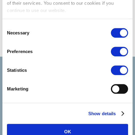
of their services. You consent to our cookies if you
continue to use our website.
Consent
Necessary
Selection
Preferences
Select rapproche les talents et l’employeur. Outre le
Statistics
recrutement de talents, nous vous proposons un package
complet de services RH
Marketing
SELECT JOBS
Show details
Jobs et offres d'emploi actuels
Candidature spontanée
Jobalert
OK