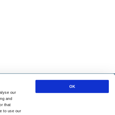
IETE
OK
alyse our
ice
ing and
ources
r that
e to use our
Marketing