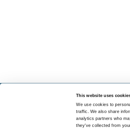
This website uses cookie
Select führt Talente und Arbeitgeber zusammen. N
Anwerben von Talenten bieten wir ein komplettes P
We use cookies to personal
Services.
traffic. We also share info
analytics partners who may
they’ve collected from you