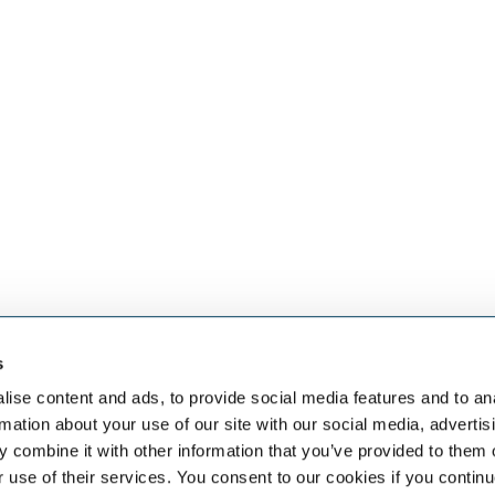
s
eben dem
SELECT JOBS
FACHGEB
aket an HR-
Aktuelle Jobs und
Finanzen
ise content and ads, to provide social media features and to an
Stellenangebote
Sales & Off
rmation about your use of our site with our social media, advertis
Initiativbewerbung
Human Res
 combine it with other information that you’ve provided to them o
Job-Benachrichtigung
IT
r use of their services. You consent to our cookies if you continu
Vertrieb & 