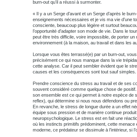
burn-out qu’il a réussi à surmonter.
« Il y a un Serge d’avant et un Serge d’après le burn-
enseignements nécessaires et je vis ma vie d’une t
consciente, beaucoup plus légère et surtout beaucoup 
l’opportunité d’adapter son mode de vie. Dans le tou
peut être très difficile, voire impossible, de porter u
environnement (à la maison, au travail et dans les aut
Lorsque vous êtes terrassé(e) par un burn-out, vou
précisément ce qui nous manque dans la vie trépidant
cette analyse. Car il peut sembler évident que le str
causes et les conséquences sont tout sauf simples.
Prendre conscience du stress au travail et de ses co
souvent considéré comme quelque chose de positif. E
son ensemble est ce qui permet à notre espèce de surv
reflex), qui détermine si nous nous défendons ou pre
En revanche, le stress de longue durée a un effet né
équipe sous pression et de manière continue produit u
neuropsychologique. Le stress est en fait une réact
où les instincts primitifs prédominent, cette menac
moderne, ce prédateur se dissimule à l’intérieur, si l’o