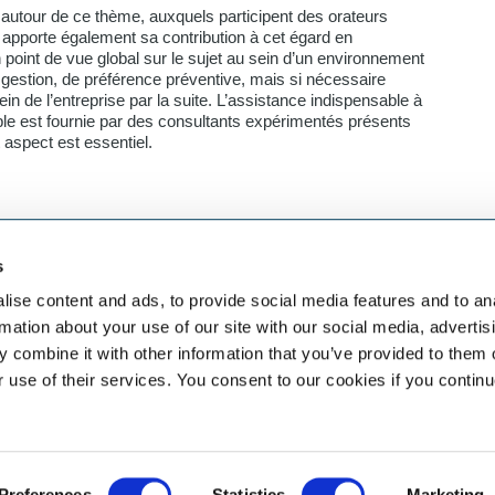
utour de ce thème, auxquels participent des orateurs
pporte également sa contribution à cet égard en
 point de vue global sur le sujet au sein d’un environnement
 gestion, de préférence préventive, mais si nécessaire
in de l’entreprise par la suite. L’assistance indispensable à
ble est fournie par des consultants expérimentés présents
aspect est essentiel.
s
eben dem
SELECT JOBS
FACHGEB
aket an HR-
Aktuelle Jobs und
Finanzen
ise content and ads, to provide social media features and to an
Stellenangebote
Sales & Off
rmation about your use of our site with our social media, advertis
Initiativbewerbung
Human Res
 combine it with other information that you’ve provided to them o
Job-Benachrichtigung
IT
r use of their services. You consent to our cookies if you continu
Vertrieb & 
Kommunika
Recht & St
Preferences
Statistics
Marketing