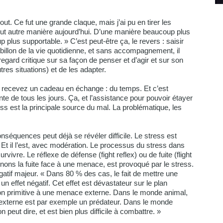
out. Ce fut une grande claque, mais j’ai pu en tirer les
out autre manière aujourd’hui. D’une manière beaucoup plus
plus supportable. » C’est peut-être ça, le revers : saisir
rbillon de la vie quotidienne, et sans accompagnement, il
n regard critique sur sa façon de penser et d’agir et sur son
res situations) et de les adapter.
s recevez un cadeau en échange : du temps. Et c’est
e de tous les jours. Ça, et l’assistance pour pouvoir étayer
ess est la principale source du mal. La problématique, les
nséquences peut déjà se révéler difficile. Le stress est
t il l’est, avec modération. Le processus du stress dans
ivre. Le réflexe de défense (fight reflex) ou de fuite (flight
nons la fuite face à une menace, est provoqué par le stress.
gatif majeur. « Dans 80 % des cas, le fait de mettre une
n effet négatif. Cet effet est dévastateur sur le plan
ion primitive à une menace externe. Dans le monde animal,
e externe est par exemple un prédateur. Dans le monde
n peut dire, et est bien plus difficile à combattre. »