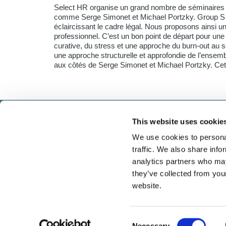
Select HR organise un grand nombre de séminaires a
comme Serge Simonet et Michael Portzky. Group S a
éclaircissant le cadre légal. Nous proposons ainsi un
professionnel. C’est un bon point de départ pour une
curative, du stress et une approche du burn-out au se
une approche structurelle et approfondie de l’ensem
aux côtés de Serge Simonet et Michael Portzky. Cet 
This website uses cookie
Select führt Talente und Arbeitgeber zusammen. N
Anwerben von Talenten bieten wir ein komplettes P
We use cookies to personal
Services.
traffic. We also share info
analytics partners who may
they’ve collected from you
website.
Consent
Necessary