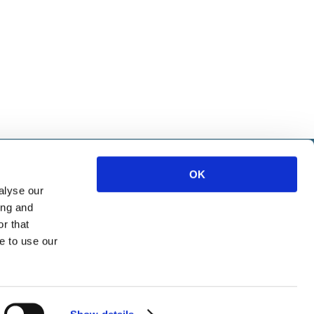
IETE
OK
alyse our
ice
ing and
ources
r that
e to use our
Marketing
tion
euerwesen