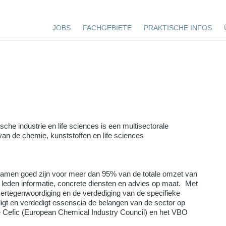
JOBS
FACHGEBIETE
PRAKTISCHE INFOS
he industrie en life sciences is een multisectorale
n van de chemie, kunststoffen en life sciences
samen goed zijn voor meer dan 95% van de totale omzet van
leden informatie, concrete diensten en advies op maat. Met
vertegenwoordiging en de verdediging van de specifieke
gt en verdedigt essenscia de belangen van de sector op
e Cefic (European Chemical Industry Council) en het VBO