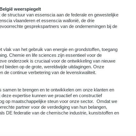
 België weerspiegelt
 de structuur van essenscia aan de federale en gewestelijke
scia vlaanderen et essenscia wallonië, de drie
 bevoorrechte gesprekspartners van de ondernemingen bij de
et vlak van het gebruik van energie en grondstoffen, toegang
ng. Chemie en life sciences zijn essentieel voor de
eve onderzoek is cruciaal voor de ontwikkeling van nieuwe
rd bieden op de grote, wereldwijde uitdagingen. Onze
en de continue verbetering van de levenskwaliteit.
s samen te brengen en te ontwikkelen om onze klanten en
j deze expertise kunnen we proactief en constructief
og op maatschappelijke steun voor onze sector. Omdat we
orrechte partner voor de verdediging van hun belangen,
s DE federatie van de chemische industrie, kunststoffen en