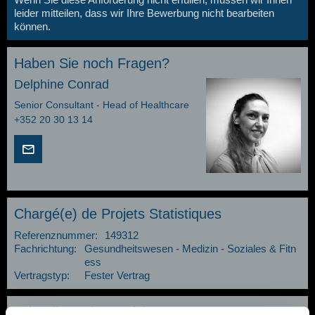
leider mitteilen, dass wir Ihre Bewerbung nicht bearbeiten
können.
Haben Sie noch Fragen?
Delphine Conrad
Senior Consultant - Head of Healthcare
+352 20 30 13 14
Chargé(e) de Projets Statistiques
Referenznummer:
149312
Fachrichtung:
Gesundheitswesen - Medizin - Soziales & Fitn
ess
Vertragstyp:
Fester Vertrag
Job teilen oder speichern