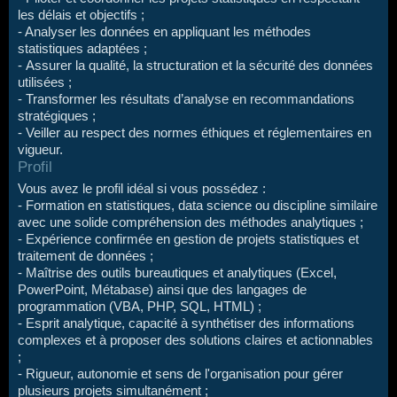
les délais et objectifs ;
- Analyser les données en appliquant les méthodes
statistiques adaptées ;
- Assurer la qualité, la structuration et la sécurité des données
utilisées ;
- Transformer les résultats d’analyse en recommandations
stratégiques ;
- Veiller au respect des normes éthiques et réglementaires en
vigueur.
Profil
Vous avez le profil idéal si vous possédez :
- Formation en statistiques, data science ou discipline similaire
avec une solide compréhension des méthodes analytiques ;
- Expérience confirmée en gestion de projets statistiques et
traitement de données ;
- Maîtrise des outils bureautiques et analytiques (Excel,
PowerPoint, Métabase) ainsi que des langages de
programmation (VBA, PHP, SQL, HTML) ;
- Esprit analytique, capacité à synthétiser des informations
complexes et à proposer des solutions claires et actionnables
;
- Rigueur, autonomie et sens de l'organisation pour gérer
plusieurs projets simultanément ;