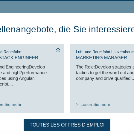
llenangebote, die Sie interessier
nd Raumfahrt
I
Luft- und Raumfahrt
I
luxembour
 STACK ENGINEER
MARKETING MANAGER
nd EngineeringDevelop
The Role:Develop strategies 
ive and high?performance
tactics to get the word out abo
aces using Angular,
company and drive qualified...
ipt,...
en Sie mehr
Lesen Sie mehr
TOUTES LES OFFRES D'EMPLOI