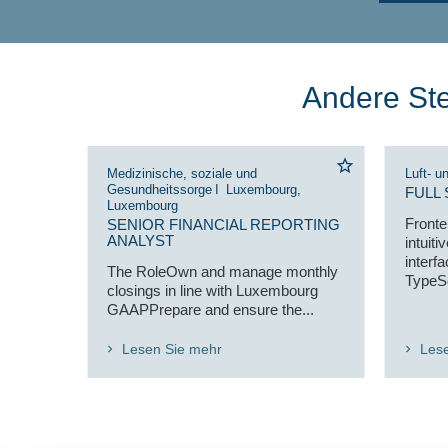
Andere Ste
urg
Medizinische, soziale und
Luft- u
Gesundheitssorge
I
Luxembourg,
FULL
Luxembourg
Fronte
SENIOR FINANCIAL REPORTING
ANALYST
intuit
y and
interf
The RoleOwn and manage monthly
TypeScr
closings in line with Luxembourg
GAAPPrepare and ensure the...
Lesen Sie mehr
Les