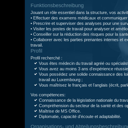
Funktionsbeschreibung
Jouant un rôle essentiel dans la structure, vos acti
• Effectuer des examens médicaux et communiquer l
• Prescrire et superviser des analyses pour une surv
• Visiter les postes de travail pour analyser et amélio
• Conseiller sur la réduction des risques pour la s
• Collaborer avec les parties prenantes internes et 
travail.
Profil
Profil recherché :
Vous êtes médecin du travail agréé ou spécialis
Vous avez au moins 3 ans d'expérience réussi
Vous possédez une solide connaissance des loi
travail au Luxembourg ;
Vous maîtrisez le français et l'anglais (écrit, par
Vos compétences:
Connaissance de la législation nationale du trava
Compréhension du secteur de la santé et des op
Maîtrise de MS Office.
Diplomatie, capacité d'écoute et adaptabilité.
Organisations- und Abteilungsbeschreibun