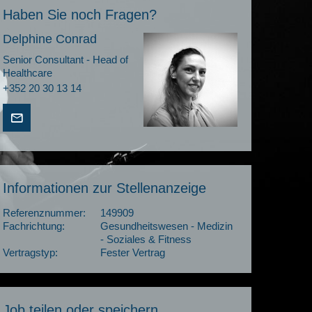
Haben Sie noch Fragen?
Delphine Conrad
Senior Consultant - Head of
Healthcare
+352 20 30 13 14
Informationen zur Stellenanzeige
Referenznummer:
149909
Fachrichtung:
Gesundheitswesen - Medizin
- Soziales & Fitness
Vertragstyp:
Fester Vertrag
Job teilen oder speichern