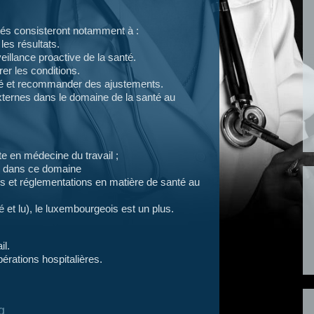
vités consisteront notamment à :
es résultats.
eillance proactive de la santé.
rer les conditions.
anté et recommander des ajustements.
externes dans le domaine de la santé au
te en médecine du travail ;
e dans ce domaine
s et réglementations en matière de santé au
lé et lu), le luxembourgeois est un plus.
il.
érations hospitalières.
g