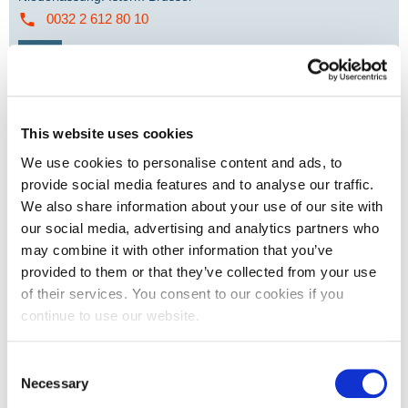
0032 2 612 80 10
This website uses cookies
ERIC DE PRINS
We use cookies to personalise content and ads, to
Business Director Contracting services
provide social media features and to analyse our traffic.
Niederlassung
:
iStorm Brussel
We also share information about your use of our site with
00032 2 612 80 10
our social media, advertising and analytics partners who
may combine it with other information that you’ve
provided to them or that they’ve collected from your use
of their services. You consent to our cookies if you
continue to use our website.
Consent
Necessary
Selection