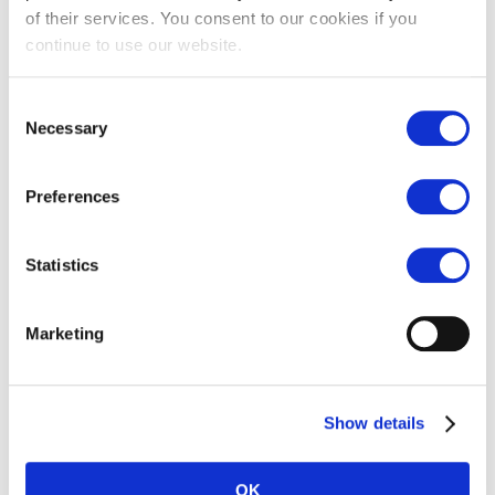
Niederlassung
:
Select Gent
of their services. You consent to our cookies if you
0032 92615170
continue to use our website.
Consent
Necessary
Selection
Preferences
JOHAN VERHOEVEN
HR Consultant
Niederlassung
:
Istorm Ghent
Statistics
0032 92615174
Marketing
Show details
OK