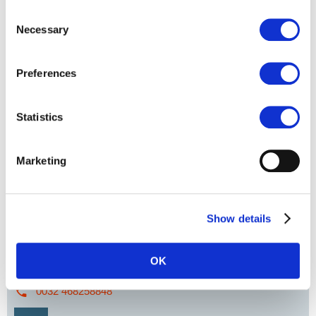
Consent
Necessary
Selection
Preferences
Statistics
Marketing
Show details
MICHIEL VAN ROSSUM
Consultant Select International
OK
Niederlassung
:
Dubai
0032 468258848