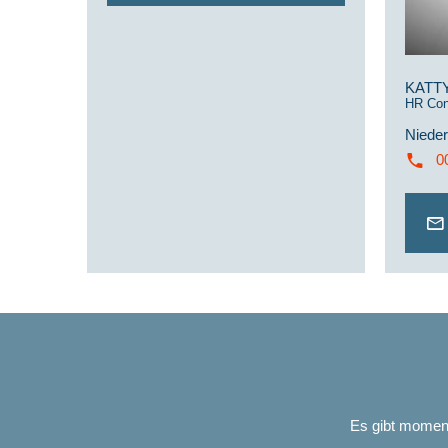
KATT
HR Con
Nieder
0
Es gibt momenta