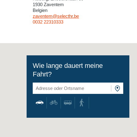
1930 Zaventem
Belgien
zaventem@selecthr.be
0032 22310333
Wie lange dauert meine
Fahrt?