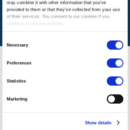
may combine it with other information that you’ve
Wie lange dauert meine Fahrt?
provided to them or that they’ve collected from your use
of their services. You consent to our cookies if you
continue to use our website.
Consent
Necessary
Selection
Unser Team
Preferences
Statistics
VINCENT DE MEERLEER
Managing partner & Senior Headhunter
Niederlassung
:
Executive Search
Marketing
0032 2 612 80 10
Show details