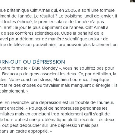
ue britannique Cliff Arnall qui, en 2005, a sorti une formule
mant de l'année. Le résultat ? Le troisième lundi de janvier. Il
nt toutes échoué, le premier salaire de l'année n'a pas
 Bref : le jour le plus déprimant de l'année. Cliff Arnall a
 de ses confrères scientifiques. Outre la banalité de la
Travel pour déterminer de manière scientifique un jour de
aîne de télévision pouvait ainsi promouvoir plus facilement un
BURN-OUT OU DÉPRESSION
 votre forme le « Blue Monday », vous ne souffrez pas pour
 Beaucoup de gens associent les deux. Or, par définition, la
ntes. Notre coach en stress, Mathieu Lourenco, l'explique
t faire des choses ou travailler mais manquent d'énergie : ils
t simplement. »
gie. En revanche, une dépression est un trouble de l'humeur.
ément enraciné. » Pourquoi de nombreuses personnes les
ilaires mais en concluent trop rapidement qu'il s'agit de
 le burn-out est une problématique plutôt récente. Les deux
urn-out peut déboucher sur une dépression mais pas
 dans un cadre approprié. »