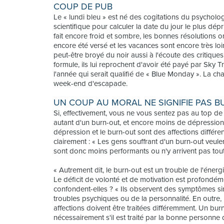
COUP DE PUB
Le « lundi bleu » est né des cogitations du psycholog
scientifique pour calculer la date du jour le plus dépri
fait encore froid et sombre, les bonnes résolutions o
encore été versé et les vacances sont encore très loin.
peut-être broyé du noir aussi à l'écoute des critiques
formule, ils lui reprochent d'avoir été payé par Sky 
l'année qui serait qualifié de « Blue Monday ». La ch
week-end d'escapade.
UN COUP AU MORAL NE SIGNIFIE PAS 
Si, effectivement, vous ne vous sentez pas au top de
autant d'un burn-out, et encore moins de dépression.
dépression et le burn-out sont des affections différe
clairement : « Les gens souffrant d'un burn-out veulen
sont donc moins performants ou n'y arrivent pas tou
« Autrement dit, le burn-out est un trouble de l'éner
Le déficit de volonté et de motivation est profond
confondent-elles ? « Ils observent des symptômes sim
troubles psychiques ou de la personnalité. En outre,
affections doivent être traitées différemment. Un b
nécessairement s'il est traité par la bonne personne