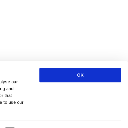
OK
S
alyse our
ing and
ce
r that
urces
e to use our
& communication