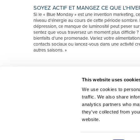
SOYEZ ACTIF ET MANGEZ CE QUE L'HIV
Si le « Blue Monday » est une invention marketing, 
niveau d'énergie au cours de cette période sombre. 
dépression, ce manque de luminosité peut peser sur l
sentez que vous traversez un moment plus difficile ? 
bienfaits d'une promenade. Variez votre alimentation
contacts sociaux ou lancez-vous dans une activité cré
autres saisons. »
This website uses cookie
Select rapproche les talents et l’employeur. Outre le
We use cookies to personal
talents, nous vous proposons un package complet d
traffic. We also share info
analytics partners who may
they’ve collected from you
website.