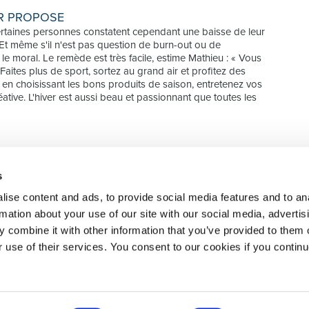
ER PROPOSE
certaines personnes constatent cependant une baisse de leur
Et même s'il n'est pas question de burn-out ou de
e moral. Le remède est très facile, estime Mathieu : « Vous
Faites plus de sport, sortez au grand air et profitez des
 en choisissant les bons produits de saison, entretenez vos
ative. L'hiver est aussi beau et passionnant que toutes les
s
 recrutement de
SELECT JOBS
DOMAINE
ise content and ads, to provide social media features and to an
e services RH
Jobs et offres d'emploi
Finance
rmation about your use of our site with our social media, advertis
actuels
Sales & Offi
 combine it with other information that you’ve provided to them o
Candidature spontanée
Human Reso
r use of their services. You consent to our cookies if you continu
Jobalert
IT
Marketing 
Droit