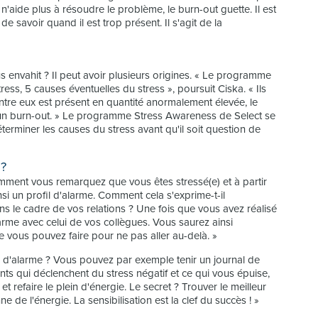
n'aide plus à résoudre le problème, le burn-out guette. Il est
de savoir quand il est trop présent. Il s'agit de la
envahit ? Il peut avoir plusieurs origines. « Le programme
ess, 5 causes éventuelles du stress », poursuit Ciska. « Ils
ntre eux est présent en quantité anormalement élevée, le
er un burn-out. » Le programme Stress Awareness de Select se
terminer les causes du stress avant qu'il soit question de
 ?
omment vous remarquez que vous êtes stressé(e) et à partir
nsi un profil d'alarme. Comment cela s'exprime-t-il
 le cadre de vos relations ? Une fois que vous avez réalisé
arme avec celui de vos collègues. Vous saurez ainsi
 vous pouvez faire pour ne pas aller au-delà. »
fil d'alarme ? Vous pouvez par exemple tenir un journal de
ts qui déclenchent du stress négatif et ce qui vous épuise,
t refaire le plein d'énergie. Le secret ? Trouver le meilleur
 de l'énergie. La sensibilisation est la clef du succès ! »