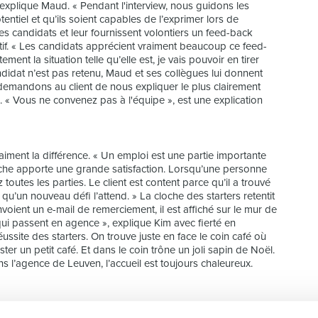
explique Maud. « Pendant l'interview, nous guidons les
tentiel et qu’ils soient capables de l’exprimer lors de
 les candidats et leur fournissent volontiers un feed-back
égatif. « Les candidats apprécient vraiment beaucoup ce feed-
nt la situation telle qu’elle est, je vais pouvoir en tirer
ndidat n’est pas retenu, Maud et ses collègues lui donnent
 demandons au client de nous expliquer le plus clairement
 « Vous ne convenez pas à l'équipe », est une explication
aiment la différence. « Un emploi est une partie importante
rche apporte une grande satisfaction. Lorsqu’une personne
utes les parties. Le client est content parce qu’il a trouvé
 qu’un nouveau défi l’attend. » La cloche des starters retentit
voient un e-mail de remerciement, il est affiché sur le mur de
qui passent en agence », explique Kim avec fierté en
ssite des starters. On trouve juste en face le coin café où
er un petit café. Et dans le coin trône un joli sapin de Noël.
s l’agence de Leuven, l’accueil est toujours chaleureux.