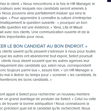
hez le client. « Nous rencontrons à la fois le HR Manager, le
aborateurs avec lesquels nos candidats seront amenés à
 « Nous pouvons ainsi parfaitement évaluer qui sera la
uipe. » Pour apprendre à connaître la culture d’entreprise
tématiquement la question suivante : « pourquoi un bon
 cette question est une évidence. » Yana, Lita et Maud
riat avec nos clients. Une communication ouverte et de la
 très importantes pour nous.
ER LE BON CANDIDAT AU BON ENDROIT. »
Les clients savent qu’ils peuvent s’adresser à nous pour toutes
orsque les autres ont abandonné tout espoir, Select poursuit
s clients nous disent souvent que les autres agences leur
s uniquement des candidats qui, selon nous, correspondent
e donc toujours parmi eux », assure Kim. « Un HR Manager a
du mal à libérer du temps pour « screener » les candidats. Ils
ésenterons les bons candidats. »
ls font appel à Select pour rechercher un nouveau membre
er un grand avantage de postuler via Select. « Celui ou celle
es de trouver la bonne adéquation ! Nous connaissons la
ec précision quel est le candidat qu’ils recherchent. Nous