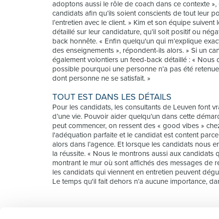
adoptons aussi le rôle de coach dans ce contexte », 
candidats afin qu’ils soient conscients de tout leur po
l’entretien avec le client. » Kim et son équipe suivent
détaillé sur leur candidature, qu’il soit positif ou n
back honnête. « Enfin quelqu'un qui m’explique exacteme
des enseignements », répondent-ils alors. » Si un ca
également volontiers un feed-back détaillé : « Nous
possible pourquoi une personne n’a pas été retenue.
dont personne ne se satisfait. »
TOUT EST DANS LES DÉTAILS
Pour les candidats, les consultants de Leuven font vr
d’une vie. Pouvoir aider quelqu’un dans cette déma
peut commencer, on ressent des « good vibes » chez to
l'adéquation parfaite et le candidat est content parce
alors dans l’agence. Et lorsque les candidats nous en
la réussite. « Nous le montrons aussi aux candidats 
montrant le mur où sont affichés des messages de réu
les candidats qui viennent en entretien peuvent dégust
Le temps qu'il fait dehors n’a aucune importance, dan