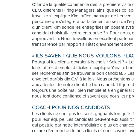
Offrir de la qualité commence dès la première visite c
CEO, différents Hiring Managers, ainsi que les coll
travailler », explique Kim, office manager de Leuven.
personne qui s’intègrera parfaitement au sein de l’éq
d'un client, Kim sonde les entreprises en posant sys
candidat choisirait-il votre entreprise ? » Pour nous,
approuvent : « Nous travaillons en excellent partena
transparence par rapport à l'état d’avancement sont
« ILS SAVENT QUE NOUS VOULONS PLAC
Pourquoi les clients devraient-ils choisir Select ? « 
leurs offres d’emploi difficiles », explique Yana. « L
ses recherches afin de trouver le bon candidat. » Le
envoient parfois dix C.V. à la fois. Nous présenton
aux attentes de notre client. Le bon candidat figur
toujours une boîte mail bien remplie et a en général 
nous font donc confiance et savent que nous leur pr
COACH POUR NOS CANDIDATS
Les clients ne sont pas les seuls gagnants lorsqu’i
pour leur équipe. Les candidats peuvent eux aussi tir
qui postule par notre intermédiaire a plus de chanc
culture d’entreprise de nos clients et nous savons av