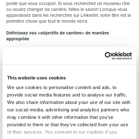
poste que vous occupez. Si vous recherchez un nouveau rôle
ou voulez changer de carrière, faites-le savoir! Lorsque vous
apparaissez dans les recherches sur LinkedIn, votre titre est la
première chose que tout le monde verra.
Définissez vos «objectifs de carrière» de manière
appropriée
Vous devriez informer la plate-forme quand vous recherchez
activement un nouveau poste ou quand vous restez où vous
êtes. De plus, vous pouvez partager vos objectifs
professionnels, comme le type d’entreprise et les postes qui
vous intéressent, avec les recruteurs sur LinkedIn.
This website uses cookies
3. Un résumé concis
We use cookies to personalise content and ads, to
provide social media features and to analyse our traffic.
Le résumé est l’endroit idéal pour raconter votre histoire au
We also share information about your use of our site with
monde. Vous devriez viser à remplir environ trois à cinq
paragraphes. Soyez donc précis et accrocheur. Dites qui vous
our social media, advertising and analytics partners who
êtes et partagez vos objectifs en tant que professionnel.
may combine it with other information that you’ve
Mentionnez les points clés de votre profil, votre compétence et
provided to them or that they’ve collected from your use
vos spécialités.
of their services. You consent to our cookies if you