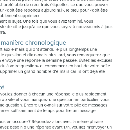
st préférable de créer trois étiquettes, ce que vous pouvez
r «doit être répondu aujourd'hui», le bleu pour «doit être
bablement supprimer».
ent le sujet. Une fois que vous avez terminé, vous
este de côté jusqu'à ce que vous soyez à nouveau mis à jour.
rra.
e manière chronologique
aux e-mails qui ont attendu le plus longtemps une
e question et dix e-mails plus tard, vous remarquerez que
éjà envoyé une réponse la semaine passée. Évitez les excuses
ndu à votre question» et commencez en haut de votre boîte
upprimer un grand nombre d'e-mails car ils ont déjà été
té
s voulez donner à chacun une réponse le plus rapidement
 trop vite et vous manquez une question en particulier, vous
me question. Encore un e-mail sur votre pile de messages
 prenez suffisamment de temps pour lire un message
 vous en occupez? Répondez alors avec la même phrase
s avez besoin d'une réponse avant 17h, veuillez m'envoyer un