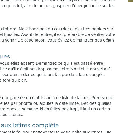
'oubliez pas non plus que vous n'êtes pas le seul à retourner
eu plus tôt, afin de ne pas gaspiller d'énergie inutile sur les
e d'abord. Ne laissez pas du courrier et d'autres papiers sur
triez-les. Avant de rentrer, il est préférable de vérifier votre
s à venir? De cette façon, vous évitez de manquer des délais
gues
vous étiez absent. Demandez ce qui s'est passé entre-
t-ce qu’il n'était pas trop calme entre Noël et le nouvel an?
 leur demander ce qu'ils ont fait pendant leurs congés.
s fera du bien.
 organisée en établissant une liste de tâches. Prenez une
z-les par priorité ou ajoutez la date limite. Décidez quelles
rd dans la semaine. N’en faites pas trop, il faut un certain
ites choses.
e aux lettres complète
oment idéal pour nettoyer toute votre boîte aux lettres. Elle