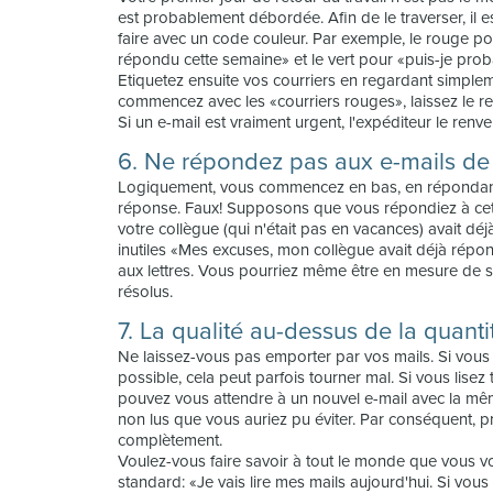
est probablement débordée. Afin de le traverser, il e
faire avec un code couleur. Par exemple, le rouge pou
répondu cette semaine» et le vert pour «puis-je pro
Etiquetez ensuite vos courriers en regardant simplem
commencez avec les «courriers rouges», laissez le r
Si un e-mail est vraiment urgent, l'expéditeur le renve
6. Ne répondez pas aux e-mails d
Logiquement, vous commencez en bas, en répondant 
réponse. Faux! Supposons que vous répondiez à cett
votre collègue (qui n'était pas en vacances) avait d
inutiles «Mes excuses, mon collègue avait déjà répo
aux lettres. Vous pourriez même être en mesure de s
résolus.
7. La qualité au-dessus de la quanti
Ne laissez-vous pas emporter par vos mails. Si vou
possible, cela peut parfois tourner mal. Si vous lisez
pouvez vous attendre à un nouvel e-mail avec la mê
non lus que vous auriez pu éviter. Par conséquent,
complètement.
Voulez-vous faire savoir à tout le monde que vous
standard: «Je vais lire mes mails aujourd'hui. Si vou