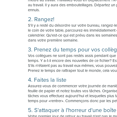
mettre au travail. Travaillez-vous en déplacement ?N
au travail. Il y aura des embouteillages. Départez un p
ennuis.
2. Rangez!
S'il y a resté du désordre sur votre bureau, rangez-l
le coin de votre table, parcourez-les immédiatement et 
calendrier. Qu'est-ce qui est prévu dans les semaine
dans votre première semaine.
3. Prenez du temps pour vos collè
Vos collègues ne sont pas restés assis pendant que 
temps. Y a-t-il encore des nouvelles de ce fichier? Es
S'ils n'étaient pas au travail eux-mêmes, vous pouvez
Prenez le temps de rattraper tout le monde, cela vou
4. Faites la liste
Assurez-vous de commencer votre journée de manière
feuille de papier et notez toutes vos tâches. Organise
tâches vous effectuez aujourd'hui et lesquelles plus ta
temps pour «rentrer». Commençons donc par les pet
5. S'attaquer à l'horreur d'une boît
Votre premier jour de retour au travail n'est pas le m