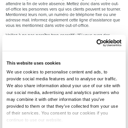
attendre la fin de votre absence. Mettez donc dans votre out-
of-office les personnes vers qui vos clients peuvent se tourner.
Mentionnez leurs nom, un numéro de téléphone fixe ou une
adresse mail. Informez également cette ligne d'assistance que
vous les mentionnez dans votre out-of-office.
Veillez à ne pas paraître trop coercitif : "Si vous avez des
questions urgentes, contactez le collègue X" effraie le lecteur. Il
pensera que ce collègue est déjà très occupé. Écrivez :
"Pendant mon absence, le collègue X sera heureux de vous
aider".
This website uses cookies
4. Lisez-vous encore vos courriers pendant vos
vacances ?
We use cookies to personalise content and ads, to
provide social media features and to analyse our traffic.
En cette époque numérique, il est difficile pour certaines
We also share information about your use of our site with
personnes de prendre un repos complet. Avec votre
our social media, advertising and analytics partners who
smartphone à la main, vous pourrez toujours accéder
may combine it with other information that you’ve
facilement à votre courrier électronique professionnel. Les
clients peuvent également compter sur cela. Par mesure de
provided to them or that they’ve collected from your use
sécurité, indiquez dans le out-of-office si vous lirez ou non vos
of their services. You consent to our cookies if you
courriels pendant votre absence.
continue to use our website.
Notre conseil est de vous éloigner complètement de votre