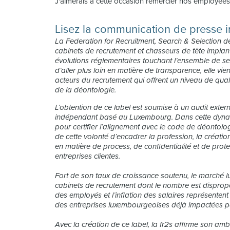
J'aimerais à cette occasion remercier nos employée
Lisez la communication de presse i
La Federation for Recruitment, Search & Selection 
cabinets de recrutement et chasseurs de tête impl
évolutions réglementaires touchant l’ensemble de ses 
d’aller plus loin en matière de transparence, elle vien
acteurs du recrutement qui offrent un niveau de qual
de la déontologie.
L’obtention de ce label est soumise à un audit exter
indépendant basé au Luxembourg. Dans cette dynami
pour certifier l’alignement avec le code de déontolo
de cette volonté d’encadrer la profession, la créatio
en matière de process, de confidentialité et de pro
entreprises clientes.
Fort de son taux de croissance soutenu, le marché l
cabinets de recrutement dont le nombre est dispropo
des employés et l’inflation des salaires représenten
des entreprises luxembourgeoises déjà impactées par 
Avec la création de ce label, la fr2s affirme son a