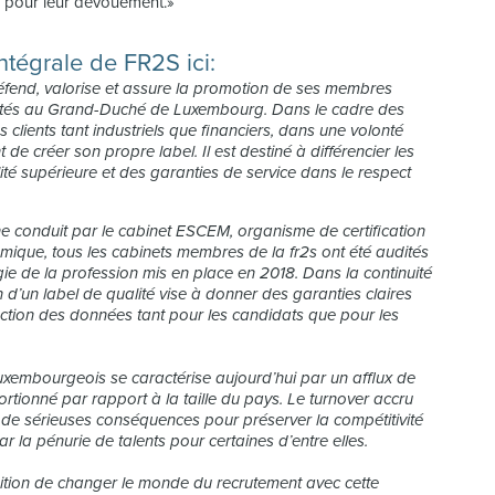
s pour leur dévouement.»
ntégrale de FR2S ici:
défend, valorise et assure la promotion de ses membres
antés au Grand-Duché de Luxembourg. Dans le cadre des
clients tant industriels que financiers, dans une volonté
t de créer son propre label. Il est destiné à différencier les
ité supérieure et des garanties de service dans le respect
ne conduit par le cabinet ESCEM, organisme de certification
que, tous les cabinets membres de la fr2s ont été audités
gie de la profession mis en place en 2018. Dans la continuité
n d’un label de qualité vise à donner des garanties claires
tection des données tant pour les candidats que pour les
uxembourgeois se caractérise aujourd’hui par un afflux de
rtionné par rapport à la taille du pays. Le turnover accru
t de sérieuses conséquences pour préserver la compétitivité
la pénurie de talents pour certaines d’entre elles.
mbition de changer le monde du recrutement avec cette