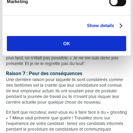
Marketing
candidats ont autres choses à faire que de postuler, ils ont
toujours leur emploi actuel, une famille et une vie sociale riche.
Raison 6 : Les recruteurs ne sont pas flexibles
On pense souvent que les candidats sont disponibles à tout
Show details
moment, alors que les recruteurs ont un agenda plus restreint.
Un candidat de l'enquête a reçu une invitation 24 heures à
l'avance ; « C'était aussi à une heure et demie de route. Je n'ai
OK
pas vraiment réussi à régler ce problème dans un délai aussi
court. » Lorsqu'elle a demandé si cela pouvait être fait un peu
plus tard, ce n’était pas possible. « Je ne me suis donc pas
présenté. Et je ne le regrette pas du tout".
Raison 7 : Peur des conséquences
Une dernière raison pour laquelle ils sont considérés comme
des fantômes est la crainte que leur candidature soit connue
de leur employeur actuel. Ils ont soudain peur de postuler
pendant la journée de travail ou ils n'osent plus risquer leur
carrière actuelle pour quelque chose de nouveau.
En tant que recruteur, avez-vous eu à faire face à du « ghosting
» ? Mieux vaut prévenir que guérir ! Travaillez donc sur
l’expérience de votre candidat : tenez vos candidats informés
pendant la procédure de candidature et communiquez