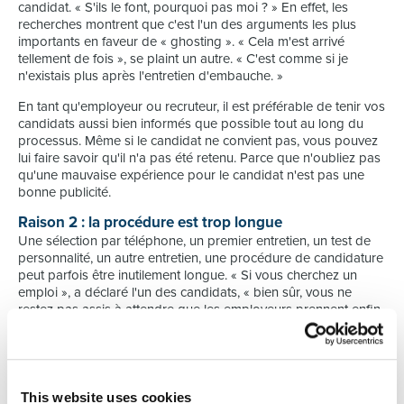
candidat. « S'ils le font, pourquoi pas moi ? » En effet, les
recherches montrent que c'est l'un des arguments les plus
importants en faveur de « ghosting ». « Cela m'est arrivé
tellement de fois », se plaint un autre. « C'est comme si je
n'existais plus après l'entretien d'embauche. »
En tant qu'employeur ou recruteur, il est préférable de tenir vos
candidats aussi bien informés que possible tout au long du
processus. Même si le candidat ne convient pas, vous pouvez
lui faire savoir qu'il n'a pas été retenu. Parce que n'oubliez pas
qu'une mauvaise expérience pour le candidat n'est pas une
bonne publicité.
Raison 2 : la procédure est trop longue
Une sélection par téléphone, un premier entretien, un test de
personnalité, un autre entretien, une procédure de candidature
peut parfois être inutilement longue. « Si vous cherchez un
emploi », a déclaré l'un des candidats, « bien sûr, vous ne
restez pas assis à attendre que les employeurs prennent enfin
une décision. » Un autre a expliqué son « ghosting » comme
suit : « Au moment où ils ont finalement répondu, je travaillais
déjà depuis longtemps ailleurs. »
Raison 3 : il n'y a pas de concordance
This website uses cookies