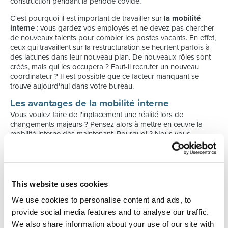
construction pendant la période covide.
C'est pourquoi il est important de travailler sur
la mobilité
interne
: vous gardez vos employés et ne devez pas chercher
de nouveaux talents pour combler les postes vacants. En effet,
ceux qui travaillent sur la restructuration se heurtent parfois à
des lacunes dans leur nouveau plan. De nouveaux rôles sont
créés, mais qui les occupera ? Faut-il recruter un nouveau
coordinateur ? Il est possible que ce facteur manquant se
trouve aujourd'hui dans votre bureau.
Les avantages de la mobilité interne
Vous voulez faire de l'inplacement une réalité lors de
changements majeurs ? Pensez alors à mettre en œuvre la
mobilité interne dès maintenant. Pourquoi ? Nous vous
donnons trois raisons :
Économiser du temps et de l'argent
Aujourd'hui, la recherche d'un nouveau collaborateur prend de
plus en plus de temps. L'étroitesse du marché du travail vous
This website uses cookies
oblige à investir beaucoup de temps et d'argent si vous voulez
obtenir un entretien avec un bon candidat. En recrutant en
We use cookies to personalise content and ads, to
interne, vous
gagnez beaucoup de temps
. Après tout, vous
provide social media features and to analyse our traffic.
savez déjà ce que vos collaborateurs peuvent faire et vous
We also share information about your use of our site with