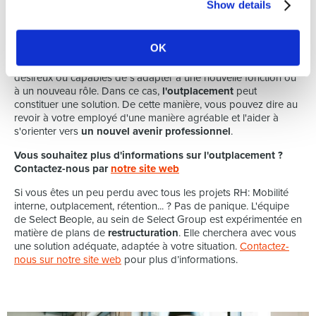
d'explications.
Show details
Et si la mobilité interne n'est pas une option ? De
l'inplacement à l'outplacement
OK
Toutes les situations n'offrent pas de possibilités de mobilité
interne. De même, tous les employés ne sont pas forcément
désireux ou capables de s'adapter à une nouvelle fonction ou
à un nouveau rôle. Dans ce cas,
l'outplacement
peut
constituer une solution. De cette manière, vous pouvez dire au
revoir à votre employé d'une manière agréable et l'aider à
s'orienter vers
un nouvel avenir professionnel
.
Vous souhaitez plus d'informations sur l'outplacement ?
Contactez-nous par
notre site web
Si vous êtes un peu perdu avec tous les projets RH: Mobilité
interne, outplacement, rétention... ? Pas de panique. L'équipe
de Select Beople, au sein de Select Group est expérimentée en
matière de plans de
restructuration
. Elle cherchera avec vous
une solution adéquate, adaptée à votre situation.
Contactez-
nous sur notre site web
pour plus d’informations.