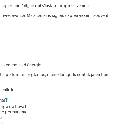
squer une fatigue qui s’installe progressivement.
, livre, avance. Mais certains signaux apparaissent, souvent
ins en moins d’énergie
t à performer longtemps, même lorsqu’ils sont déjà en train
entielle.
ns?
arge de travail
arge permanente
es
on