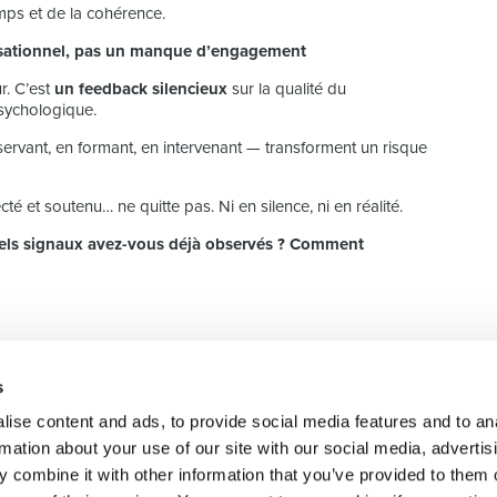
mps et de la cohérence.
anisationnel, pas un manque d’engagement
r. C’est
un feedback silencieux
sur la qualité du
psychologique.
servant, en formant, en intervenant — transforment un risque
é et soutenu… ne quitte pas. Ni en silence, ni en réalité.
uels signaux avez-vous déjà observés ? Comment
s
 recrutement de
SELECT JOBS
DOMAINE
ise content and ads, to provide social media features and to an
e services RH
Jobs et offres d'emploi
Finance
rmation about your use of our site with our social media, advertis
actuels
Sales & Offi
 combine it with other information that you’ve provided to them o
Candidature spontanée
Human Reso