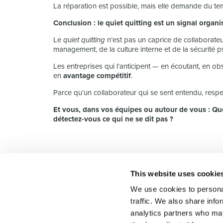
La réparation est possible, mais elle demande du te
Conclusion : le quiet quitting est un signal org
Le
quiet quitting
n’est pas un caprice de collaborateu
management, de la culture interne et de la sécurité 
Les entreprises qui l’anticipent — en écoutant, en ob
en
avantage compétitif
.
Parce qu’un collaborateur qui se sent entendu, respect
Et vous, dans vos équipes ou autour de vous : Q
détectez-vous ce qui ne se dit pas ?
This website uses cookie
Select rapproche les talents et l’employeur. Outre le
We use cookies to personal
talents, nous vous proposons un package complet d
traffic. We also share info
analytics partners who may