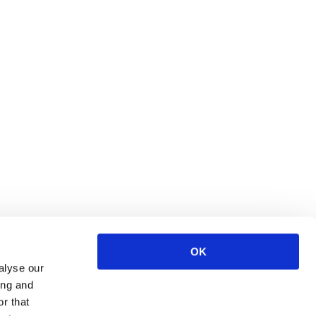
OK
S
alyse our
ing and
ce
r that
urces