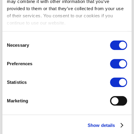
may combine it with other information that you’ve
4. Écouter activement
provided to them or that they’ve collected from your use
of their services. You consent to our cookies if you
L’écoute permet d’identifier :
continue to use our website.
des incompréhensions,
des besoins non exprimés,
Consent
des idées d’amélioration,
Necessary
des signaux faibles.
Selection
5. Co‑construire la suite
Preferences
Définir ensemble :
Statistics
les objectifs ajustés,
les moyens nécessaires,
les attentes réciproques,
les éventuels besoins en formation.
Marketing
📌 Pour les collaborateurs : comment se
Show details
préparer ?
1. Faire le point sur les 6 derniers mois