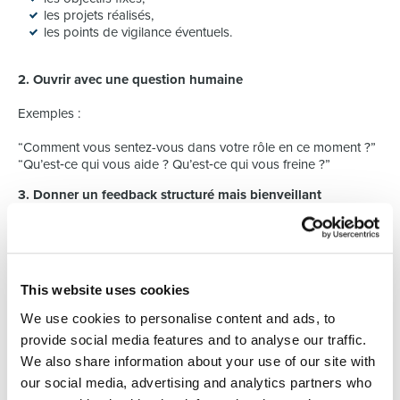
les projets réalisés,
les points de vigilance éventuels.
2. Ouvrir avec une question humaine
Exemples :
“Comment vous sentez-vous dans votre rôle en ce moment ?”
“Qu’est‑ce qui vous aide ? Qu’est‑ce qui vous freine ?”
3. Donner un feedback structuré mais bienveillant
Méthode “Appréciations – Ajustements – Priorités”
Appréciations : ce qui fonctionne bien, les réussites, les
progrès.
This website uses cookies
Ajustements : ce qui pourrait être amélioré, avec des
exemples concrets.
We use cookies to personalise content and ads, to
Priorités : ce sur quoi se concentrer pour les 6 prochains
provide social media features and to analyse our traffic.
mois.
We also share information about your use of our site with
C’est clair, professionnel, et respectueux.
our social media, advertising and analytics partners who