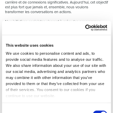
carrière et de connexions significatives. Aujourd’hui, cet objectif
est plus fort que jamais et, ensemble, nous voulons
transformer les conversations en actions.
Nos initiatives conjointes viseront à créer des programmes
percutants favorisant la visibilité, le leadership et le
développement personnel. Des événements mensuels aux
discussions stimulantes, nous travaillerons main dans la main
pour donner aux femmes les outils, les ressources et la
confiance nécessaires pour
réussir dans leur carrière
.
This website uses cookies
We use cookies to personalise content and ads, to
Breanna Schaefer-O'Reilly, Country Manager Select HR
provide social media features and to analyse our traffic.
Luxembourg, partage :
« Ce partenariat est profondément
personnel pour nous. Autonomiser les femmes et promouvoir
We also share information about your use of our site with
un leadership inclusif n’est pas seulement un objectif, c’est
une
our social media, advertising and analytics partners who
responsabilité
. Avec The Network, nous nous engageons à
may combine it with other information that you’ve
créer des espaces où les femmes se sentent vues, entendues
provided to them or that they’ve collected from your use
et soutenues à chaque étape de leur parcours professionnel.
»
of their services. You consent to our cookies if you
continue to use our website.
Un grand merci à Monika Ruseva, Patricia Martin et Victoria
Atkinson (Assoc CIPD) pour nous avoir fait confiance en tant
que premier partenaire. Nous sommes enthousiastes quant à
Consent
ce qui nous attend et impatients de construire un avenir où