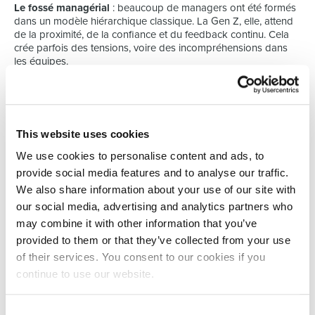
Le fossé managérial
: beaucoup de managers ont été formés
dans un modèle hiérarchique classique. La Gen Z, elle, attend
de la proximité, de la confiance et du feedback continu. Cela
crée parfois des tensions, voire des incompréhensions dans
les équipes.
La fidélisation
: au Luxembourg en particulier, où le marché de
l’emploi est très compétitif et international, retenir les jeunes
talents est un défi majeur. Une entreprise qui n’offre pas de
perspectives claires ou de flexibilité les perdra rapidement au
This website uses cookies
profit d’un concurrent.
We use cookies to personalise content and ads, to
provide social media features and to analyse our traffic.
Comment adapter son approche de
recrutement ?
We also share information about your use of our site with
our social media, advertising and analytics partners who
Soigner la marque employeur :
une Gen Z candidate a
may combine it with other information that you’ve
déjà étudié votre réputation en ligne avant de cliquer sur
provided to them or that they’ve collected from your use
"Postuler". Mettez en avant vos valeurs et vos
of their services. You consent to our cookies if you
engagements réels, pas des slogans.
Simplifier le parcours :
candidatures accessibles sur
continue to use our website.
mobile, délais courts, process fluides. Un recrutement de
3 mois avec 5 entretiens ? Pour la Gen Z, c’est déjà trop
tard.
Consent