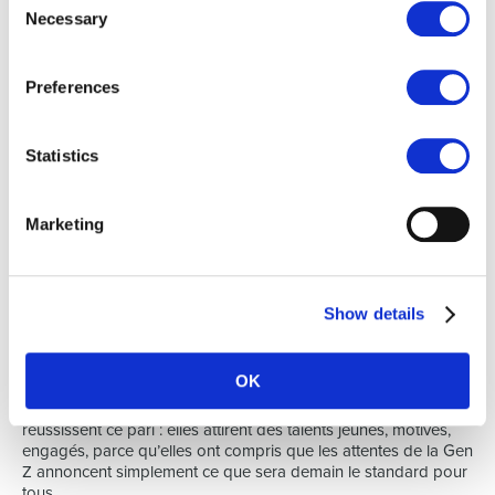
Parler vrai :
cette génération détecte immédiatement
Necessary
Selection
l’incohérence. Si vous promettez de la flexibilité mais
imposez du présentiel rigide, vous perdez toute
crédibilité.
Preferences
Former les managers :
recruter la Gen Z sans adapter le
management, c’est voué à l’échec. Le leadership
d’aujourd’hui doit être plus collaboratif, inclusif et orienté
Statistics
développement.
Investir dans l’apprentissage :
la Gen Z veut progresser
vite. Proposer des parcours de formation et des
Marketing
opportunités d’évolution, c’est investir dans leur fidélité.
En conclusion
Show details
Recruter la Gen Z, ce n’est pas « se plier » à une génération
capricieuse. C’est anticiper une transformation profonde du
monde du travail.
OK
Au Luxembourg, je vois chaque jour des entreprises qui
réussissent ce pari : elles attirent des talents jeunes, motivés,
engagés, parce qu’elles ont compris que les attentes de la Gen
Z annoncent simplement ce que sera demain le standard pour
tous.