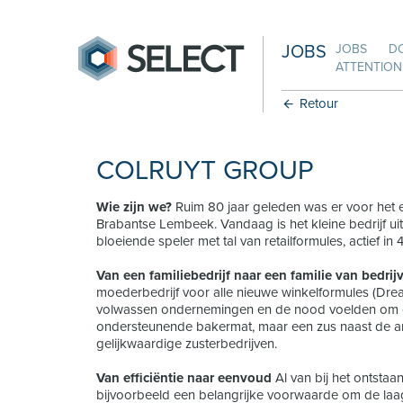
JOBS
JOBS
D
ATTENTION:
Retour
COLRUYT GROUP
Wie zijn we?
Ruim 80 jaar geleden was er voor het ee
Brabantse Lembeek. Vandaag is het kleine bedrijf uit
bloeiende speler met tal van retailformules, actief in 
Van een familiebedrijf naar een familie van bedrij
moederbedrijf voor alle nieuwe winkelformules (Dream
volwassen ondernemingen en de nood voelden om op 
ondersteunende bakermat, maar een zus naast de an
gelijkwaardige zusterbedrijven.
Van efficiëntie naar eenvoud
Al van bij het ontstaan
bijvoorbeeld een belangrijke voorwaarde om de laag