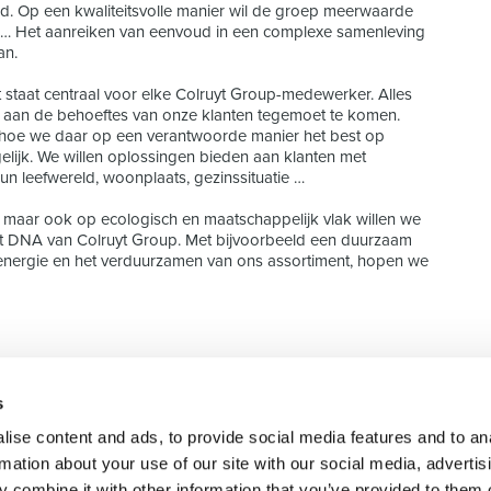
oud. Op een kwaliteitsvolle manier wil de groep meerwaarde
s … Het aanreiken van eenvoud in een complexe samenleving
an.
 staat centraal voor elke Colruyt Group-medewerker. Alles
aan de behoeftes van onze klanten tegemoet te komen.
 hoe we daar op een verantwoorde manier het best op
lijk. We willen oplossingen bieden aan klanten met
un leefwereld, woonplaats, gezinssituatie …
 maar ook op ecologisch en maatschappelijk vlak willen we
 het DNA van Colruyt Group. Met bijvoorbeeld een duurzaam
energie en het verduurzamen van ons assortiment, hopen we
s
 recrutement de
SELECT JOBS
DOMAINE
ise content and ads, to provide social media features and to an
e services RH
Jobs et offres d'emploi
Finance
rmation about your use of our site with our social media, advertis
actuels
Sales & Offi
 combine it with other information that you’ve provided to them o