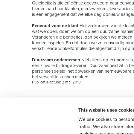
Geleidelijk is die efficiëntie geëvolueerd naar eenv
bieden aan haar klanten, medewerkers, leverancier
is een engagement dat we elke dag opnieuw aanga
Eenvoud voor de klant
Het vertrouwen van de klant
wat we doen, doen we om op een duurzame manier 
Veranderen die behoeftes, dan bekijken we meteen
kunnen inspelen. En dat doen we zo eenvoudig moge
verschillende winkelformules die afgestemd zijn op h
Duurzaam ondernemen
Niet alleen op economisch,
een zinvolle bijdrage leveren. Duurzaamheid zit in
personeelsbeleid, het opwekken van hernieuwbare 
het verschil te kunnen maken.
Publicatie datum: 2 mai 2018
This website uses cookie
Select rapproche les talents et l’employeur. Outre le
We use cookies to personal
talents, nous vous proposons un package complet d
traffic. We also share info
analytics partners who may