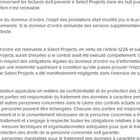
oncernant les factures doit parvenir à Select Projects dans les huit jou
ion n’est recevable.
 du donneur d’ordre, l’objet des prestations était modifié (ou si le prof
demandé. Si le donneur d’ordre demande des services supplémentaires
tincte.
’ordre est redevable à Select Projects, en vertu de l’article 1226 et sui
jects aurait dressées si le contrat avait été exécuté complètement. C
on-respect des obligations légales du donneur d’ordre ou d’information
xiger une indemnité supérieure à condition qu’elle puisse prouver l’im
 Select Projects a été manifestement négligente dans l’exercice de s
gislation applicable en matière de confidentialité et de protection de
s parties est responsable du traitement des données à caractère pers
t et autres personnes concernées dans le cadre des contrats actuels ou
e personnel peuvent être échangées. Chacune des parties est respons
alement et si le consentement nécessaire de la personne concernée a 
raitement et s’engage à respecter toutes les obligations relatives à 
mesures techniques et organisationnelles adéquates pour que le tra
protection des droits de la personne concernée soit garantie.
es personnes mandatées pour le traitement des données à caractère pe