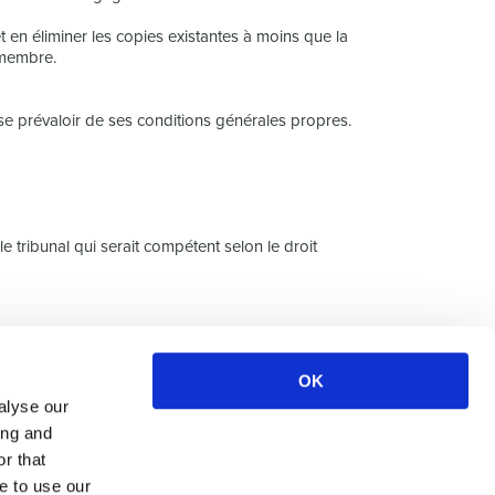
t en éliminer les copies existantes à moins que la
 membre.
se prévaloir de ses conditions générales propres.
e tribunal qui serait compétent selon le droit
OK
S
alyse our
ing and
ce
r that
urces
e to use our