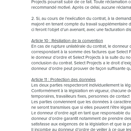
Projects pourrait subir de ce fait. Toute réclamation c
recommandé motivé. Après ce délai, aucune réclamat
2. Si, au cours de l’exécution du contrat, à la demande
majoré en tenant compte du travail supplémentaire 
ci feront l’objet d’un avenant, avec une facturation dis
Article 10 : Résiliation de la convention
En cas de rupture unilatérale du contrat, le donneur d
correspondant à la somme des factures que Select Pro
le donneur d’ordre et Select Projects à la suite du n
conclusion du contrat. Select Projects a le droit d’e
donneur d’ordre peut prouver de façon suffisante que
Article 11 : Protection des données
Les deux parties respecteront individuellement la lé
Conformément à la législation en vigueur, chacune de
temporaires, travailleurs fixes, personnes de contac
Les parties conviennent que les données à caractèr
ne seront transmises que si elles peuvent l’être lég
Le donneur d’ordre agit en tant que responsable du t
donneur d’ordre garantit notamment de prendre des 
satisfasse aux exigences de la législation et que la 
Il incombe au donneur d’ordre de veiller à ce que l