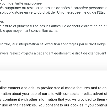
 confidentialité appropriée.
és, supprimer ou restituer toutes les données à caractère personnel e
oit obligatoire en vertu du droit de l’Union européenne ou de l’État
les
biffure et priment sur toutes les autres. Le donneur d’ordre ne peut 
ible que moyennant convention écrite.
ordre, leur interprétation et l’exécution sont régies par le droit belge.
nvers. Select Projects a cependant également le droit de citer devant l
s
 recrutement de
SELECT JOBS
DOMAINE
ise content and ads, to provide social media features and to an
e services RH
Jobs et offres d'emploi
Finance
rmation about your use of our site with our social media, advertis
actuels
Sales & Offi
 combine it with other information that you’ve provided to them o
Candidature spontanée
Human Reso
r use of their services. You consent to our cookies if you continu
Jobalert
IT