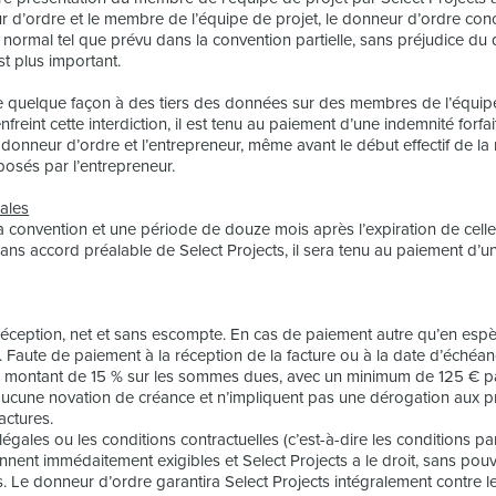
r d’ordre et le membre de l’équipe de projet, le donneur d’ordre con
nalier normal tel que prévu dans la convention partielle, sans préjudice d
t plus important.
re de quelque façon à des tiers des données sur des membres de l’éq
nfreint cette interdiction, il est tenu au paiement d’une indemnité forfa
e donneur d’ordre et l’entrepreneur, même avant le début effectif de la
posés par l’entrepreneur.
iales
 convention et une période de douze mois après l’expiration de celle
 sans accord préalable de Select Projects, il sera tenu au paiement d’une 
 réception, net et sans escompte. En cas de paiement autre qu’en espè
 Faute de paiement à la réception de la facture ou à la date d’échéa
’un montant de 15 % sur les sommes dues, avec un minimum de 125 € par
t aucune novation de créance et n’impliquent pas une dérogation aux
actures.
égales ou les conditions contractuelles (c’est-à-dire les conditions pa
ennent immédaitement exigibles et Select Projects a le droit, sans po
 Le donneur d’ordre garantira Select Projects intégralement contre 