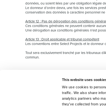
données, ou soient liées par une obligation légale de
Le donneur d’ordre devra, une fois les services prest
conservation des données à caractère personnel ne s
Article 12 : Pas de dérogation des conditions généra
Ces conditions générales ne peuvent contenir aucune 
Une dérogation aux conditions générales n’est poss
Article 13 : Droit applicable et tribunal compétent
Les conventions entre Select Projects et le donneur d’
Tout sera exclusivement tranché par les tribunaux d’A
commun.
This website uses cookie
Select rapproche les talents et l’employeur. Outre le
We use cookies to personal
talents, nous vous proposons un package complet d
traffic. We also share info
analytics partners who may
they’ve collected from you